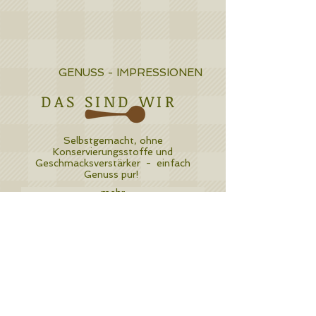
GENUSS - IMPRESSIONEN
DAS SIND WIR
Selbstgemacht, ohne
Konservierungsstoffe und
Geschmacksverstärker - einfach
Genuss pur!
mehr
WO SIE UNS FINDEN
An 14 Wochenmarkttagen und in
einigen Supermarkttheken in der