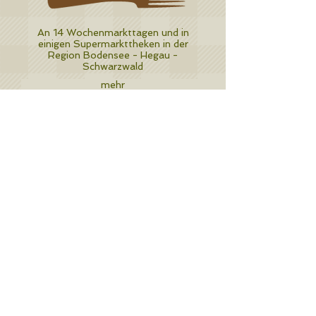
An 14 Wochenmarkttagen und in
einigen Supermarkttheken in der
Region Bodensee - Hegau -
Schwarzwald
mehr
BESTELLUNGEN
Für Bestellungen einfach anrufen
unter 0177 888 3560
oder direkt am
Stand bestellen - m
mh, lecker¨
mehr
IMPRESSUM
DSGVO